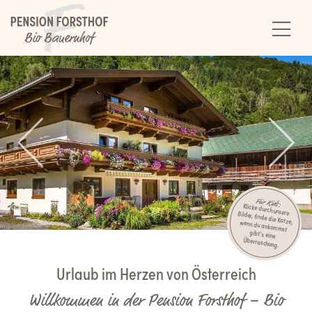
Für Kids:
Klicke durch unsere Bilder, finde die Katze, wenn du ankommst
gibt's eine
Überraschung.
Urlaub im Herzen von Österreich
Willkommen in der Pension Forsthof – Bio